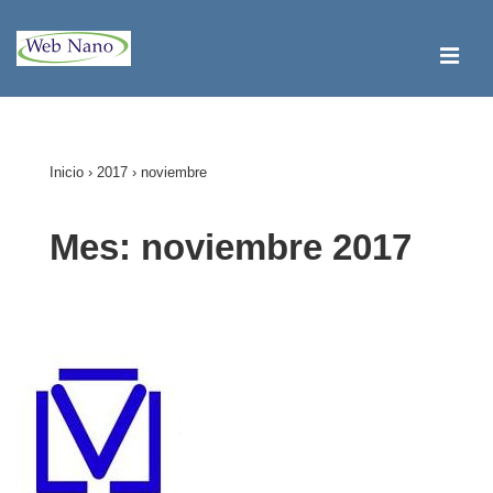
↓
Saltar
ME
al
contenido
Navegación
principal
principal
Inicio
›
2017
›
noviembre
Mes:
noviembre 2017