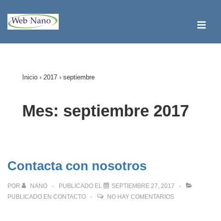
↓
Saltar
ME
al
contenido
Navegación
principal
principal
Inicio
›
2017
›
septiembre
Mes:
septiembre 2017
Contacta con nosotros
POR
NANO
PUBLICADO EL
SEPTIEMBRE 27, 2017
PUBLICADO EN
CONTACTO
NO HAY COMENTARIOS