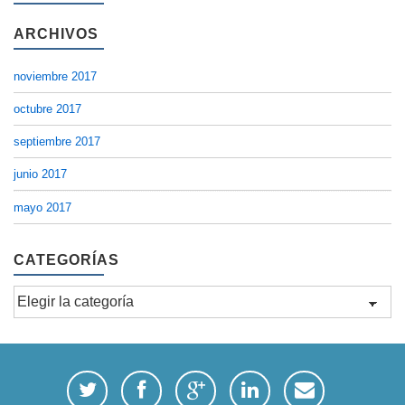
ARCHIVOS
noviembre 2017
octubre 2017
septiembre 2017
junio 2017
mayo 2017
CATEGORÍAS
Categorías
twitterbird
facebook
googleplus
linkedin
email