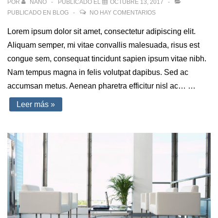
POR
NANO
PUBLICADO EL
OCTUBRE 13, 2017
PUBLICADO EN
BLOG
NO HAY COMENTARIOS
Lorem ipsum dolor sit amet, consectetur adipiscing elit.
Aliquam semper, mi vitae convallis malesuada, risus est
congue sem, consequat tincidunt sapien ipsum vitae nibh.
Nam tempus magna in felis volutpat dapibus. Sed ac
accumsan metus. Aenean pharetra efficitur nisl ac… …
Client
Leer más »
Meetings