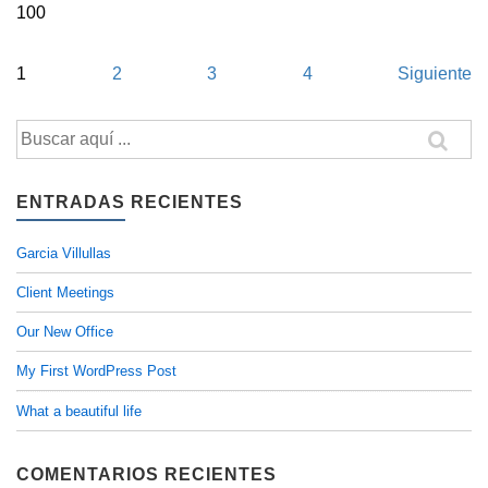
100
Navegación
1
2
3
4
Siguiente
de
Buscar
entradas
por:
ENTRADAS RECIENTES
Garcia Villullas
Client Meetings
Our New Office
My First WordPress Post
What a beautiful life
COMENTARIOS RECIENTES