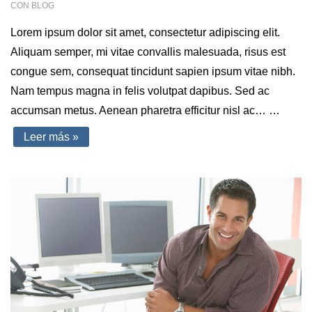
CON
BLOG
Lorem ipsum dolor sit amet, consectetur adipiscing elit.
Aliquam semper, mi vitae convallis malesuada, risus est
congue sem, consequat tincidunt sapien ipsum vitae nibh.
Nam tempus magna in felis volutpat dapibus. Sed ac
accumsan metus. Aenean pharetra efficitur nisl ac… …
My
Leer más »
First
WordPress
Post