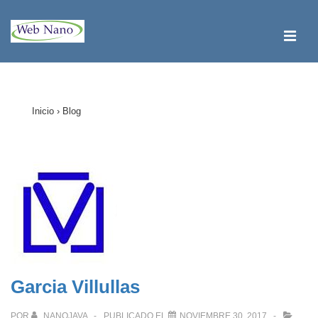
↓
Saltar
ME
al
contenido
Navegación
principal
principal
Inicio
›
Blog
Garcia Villullas
POR
NANOJAVA
PUBLICADO EL
NOVIEMBRE 30, 2017