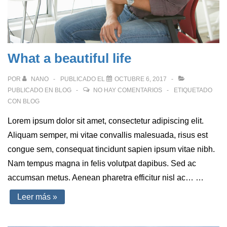
What a beautiful life
POR
NANO
PUBLICADO EL
OCTUBRE 6, 2017
PUBLICADO EN
BLOG
NO HAY COMENTARIOS
ETIQUETADO
CON
BLOG
Lorem ipsum dolor sit amet, consectetur adipiscing elit.
Aliquam semper, mi vitae convallis malesuada, risus est
congue sem, consequat tincidunt sapien ipsum vitae nibh.
Nam tempus magna in felis volutpat dapibus. Sed ac
accumsan metus. Aenean pharetra efficitur nisl ac… …
What
Leer más »
a
beautiful