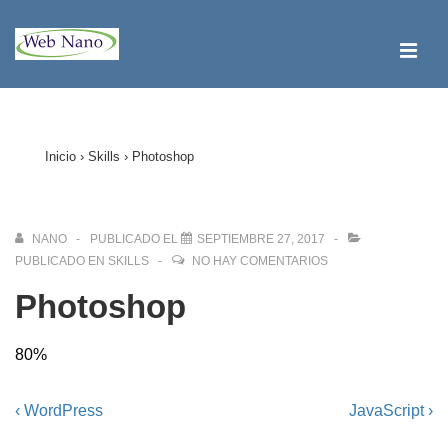
↓
Saltar
ME
al
contenido
Navegación
principal
principal
Inicio
›
Skills
›
Photoshop
NANO
PUBLICADO EL
SEPTIEMBRE 27, 2017
PUBLICADO EN
SKILLS
NO HAY COMENTARIOS
Photoshop
80%
Navegación
La
La
‹ WordPress
JavaScript ›
entrada
entrada
de