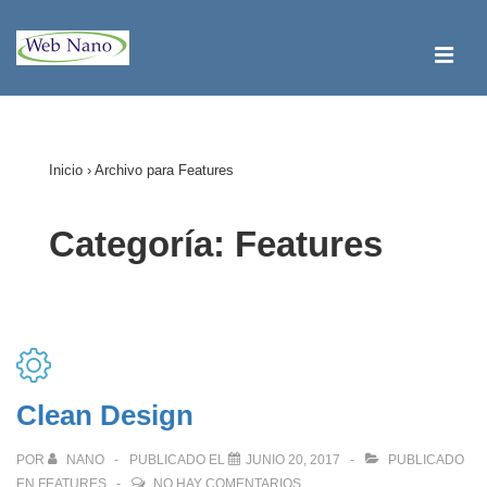
↓
Saltar
ME
al
contenido
Navegación
principal
principal
Inicio
›
Archivo para Features
Categoría:
Features
Clean Design
POR
NANO
PUBLICADO EL
JUNIO 20, 2017
PUBLICADO
EN
FEATURES
NO HAY COMENTARIOS