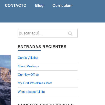
CONTACTO
Blog
Curriculum
Buscar
por:
ENTRADAS RECIENTES
Garcia Villullas
Client Meetings
Our New Office
My First WordPress Post
What a beautiful life