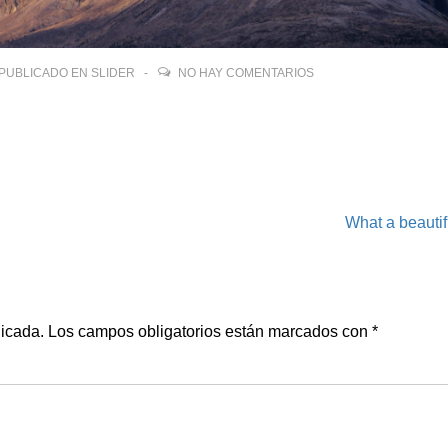
PUBLICADO EN
SLIDER
NO HAY COMENTARIOS
La
What a beautifu
entrada
siguiente
es
licada.
Los campos obligatorios están marcados con
*