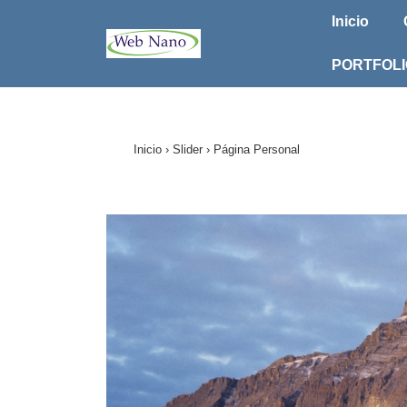
Navegac
↓
Inicio
Saltar
principa
al
PORTFOLI
contenido
principal
Inicio
›
Slider
›
Página Personal