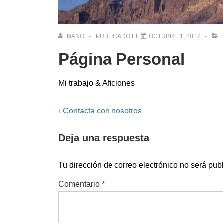
NANO
PUBLICADO EL
OCTUBRE 1, 2017
Página Personal
Mi trabajo & Aficiones
Navegación
La
‹ Contacta con nosotros
entrada
de
Deja una respuesta
anterior
entradas
es
Tu dirección de correo electrónico no será pub
Comentario
*