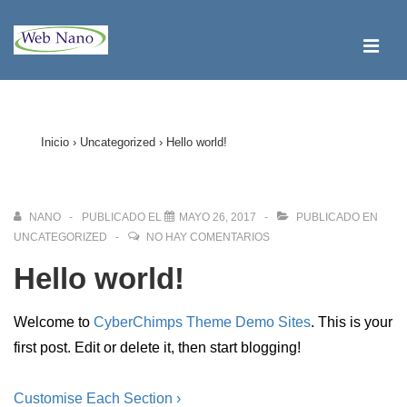
↓
Saltar
ME
al
contenido
Navegación
principal
principal
Inicio
›
Uncategorized
›
Hello world!
NANO
PUBLICADO EL
MAYO 26, 2017
PUBLICADO EN
UNCATEGORIZED
NO HAY COMENTARIOS
Hello world!
Welcome to
CyberChimps Theme Demo Sites
. This is your
first post. Edit or delete it, then start blogging!
Navegación
La
Customise Each Section ›