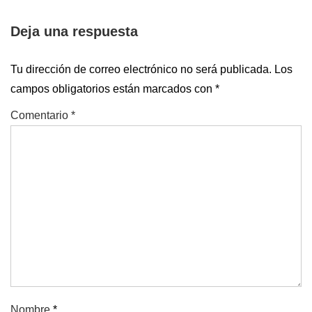
entrada
de
Deja una respuesta
siguiente
entradas
es
Tu dirección de correo electrónico no será publicada.
Los
campos obligatorios están marcados con
*
Comentario
*
Nombre
*