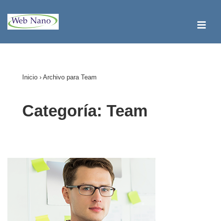
↓
Saltar
ME
al
contenido
Navegación
principal
principal
Inicio
›
Archivo para Team
Categoría:
Team