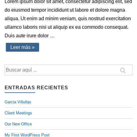
Lorem ipsum dolor sit amet, consectetur adipiscing elit, sed
do eiusmod tempor incididunt ut labore et dolore magna
aliqua. Ut enim ad minim veniam, quis nostrud exercitation
ullamco laboris nisi ut aliquip ex ea commodo consequat.
Duis aute irure dolor …
Taylor
Leer más »
Jho
Buscar
por:
ENTRADAS RECIENTES
Garcia Villullas
Client Meetings
Our New Office
My First WordPress Post