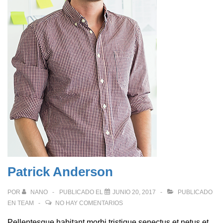
Patrick Anderson
POR
NANO
PUBLICADO EL
JUNIO 20, 2017
PUBLICADO
EN
TEAM
NO HAY COMENTARIOS
Pellentesque habitant morbi tristique senectus et netus et