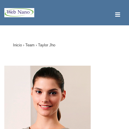
↓
Saltar
ME
al
contenido
Navegación
principal
principal
Inicio
›
Team
›
Taylor Jho