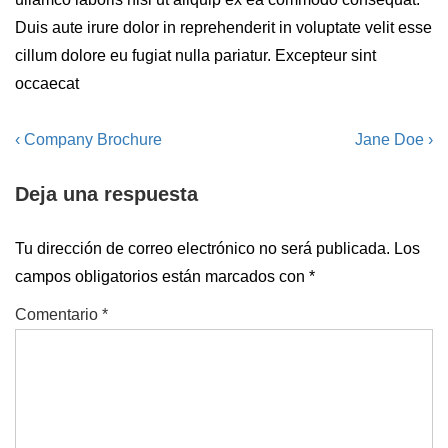
Duis aute irure dolor in reprehenderit in voluptate velit esse
cillum dolore eu fugiat nulla pariatur. Excepteur sint
occaecat
Navegación
La
La
‹ Company Brochure
Jane Doe ›
entrada
entrada
de
Deja una respuesta
anterior
siguiente
entradas
es
es
Tu dirección de correo electrónico no será publicada.
Los
campos obligatorios están marcados con
*
Comentario
*