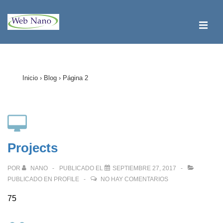
↓
Saltar
ME
al
contenido
Navegación
principal
principal
Inicio
›
Blog
›
Página 2
Projects
POR
NANO
PUBLICADO EL
SEPTIEMBRE 27, 2017
PUBLICADO EN
PROFILE
NO HAY COMENTARIOS
75