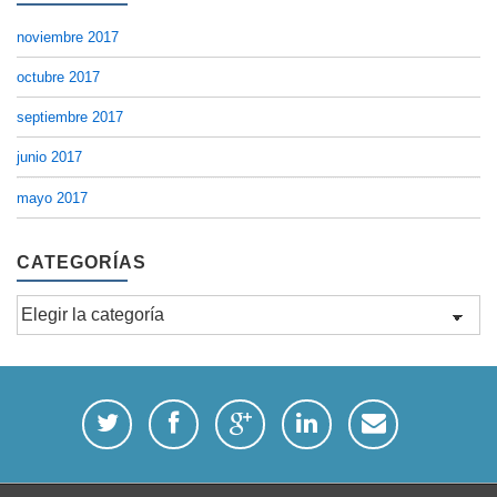
noviembre 2017
octubre 2017
septiembre 2017
junio 2017
mayo 2017
CATEGORÍAS
Categorías
twitterbird
facebook
googleplus
linkedin
email
-
-
-
-
-