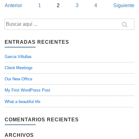
Navegación
Anterior
1
2
3
4
Siguiente
de
Buscar
entradas
por:
ENTRADAS RECIENTES
Garcia Villullas
Client Meetings
Our New Office
My First WordPress Post
What a beautiful life
COMENTARIOS RECIENTES
ARCHIVOS