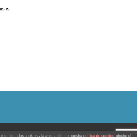
s is
as mencionadas cookies y la aceptación de nuestra
política de cookies
, pinche el