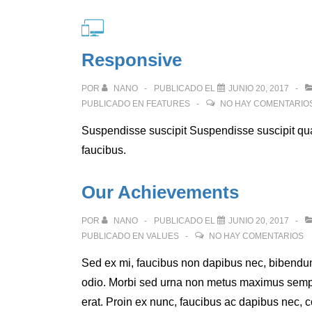
Responsive
POR
NANO
PUBLICADO EL
JUNIO 20, 2017
PUBLICADO EN
FEATURES
NO HAY COMENTARIO
Suspendisse suscipit Suspendisse suscipit q
faucibus.
Our Achievements
POR
NANO
PUBLICADO EL
JUNIO 20, 2017
PUBLICADO EN
VALUES
NO HAY COMENTARIOS
Sed ex mi, faucibus non dapibus nec, bibend
odio. Morbi sed urna non metus maximus sempe
erat. Proin ex nunc, faucibus ac dapibus nec, 