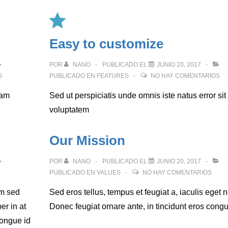
Easy to customize
POR
NANO
PUBLICADO EL
JUNIO 20, 2017
S
PUBLICADO EN
FEATURES
NO HAY COMENTARIOS
uam
Sed ut perspiciatis unde omnis iste natus error sit
voluptatem
Our Mission
POR
NANO
PUBLICADO EL
JUNIO 20, 2017
PUBLICADO EN
VALUES
NO HAY COMENTARIOS
um sed
Sed eros tellus, tempus et feugiat a, iaculis eget 
r in at
Donec feugiat ornare ante, in tincidunt eros cong
congue id