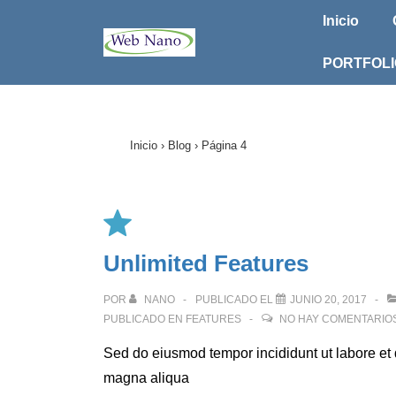
Navegac
↓
Inicio
Saltar
principa
al
PORTFOLI
contenido
principal
Inicio
›
Blog
›
Página 4
Unlimited Features
POR
NANO
PUBLICADO EL
JUNIO 20, 2017
PUBLICADO EN
FEATURES
NO HAY COMENTARIO
Sed do eiusmod tempor incididunt ut labore et 
magna aliqua