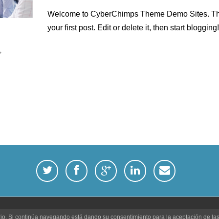
Welcome to CyberChimps Theme Demo Sites. Thi
your first post. Edit or delete it, then start blogging!
twitterbird
facebook
googleplus
linkedin
email
-
-
-
-
-
Link
Link
Link
Link
Link
uario. Si continúa navegando está dando su consentimiento para la aceptación de l