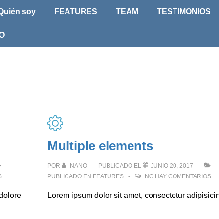
ión
Quién soy
FEATURES
TEAM
TESTIMONIOS
l
O
Multiple elements
POR
NANO
PUBLICADO EL
JUNIO 20, 2017
S
PUBLICADO EN
FEATURES
NO HAY COMENTARIOS
dolore
Lorem ipsum dolor sit amet, consectetur adipisicin