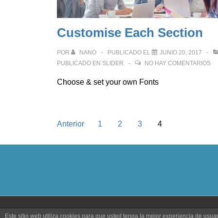
Customise Each Section
POR
NANO
PUBLICADO EL
JUNIO 20, 2017
PUBLICADO EN
SLIDER
NO HAY COMENTARIOS
Choose & set your own Fonts
Navegación
Anterior
1
2
3
4
de
entradas
Este sitio web utiliza cookies para que usted tenga la mejor experiencia de us